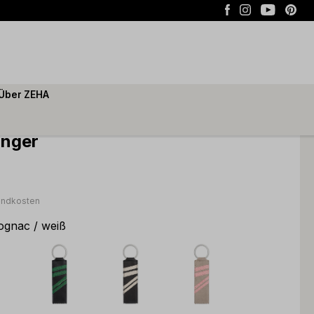
Über ZEHA
änger
sandkosten
cognac / weiß