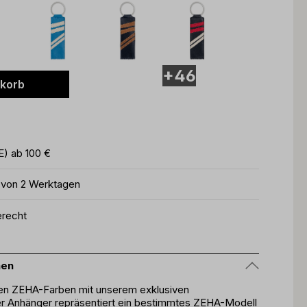
+46
nkorb
E) ab 100 €
b von 2 Werktagen
erecht
nen
gen ZEHA-Farben mit unserem exklusiven
er Anhänger repräsentiert ein bestimmtes ZEHA-Modell