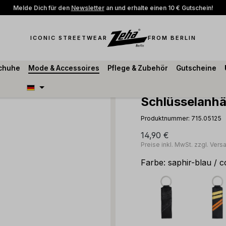
Melde Dich für den
Newsletter
an und erhalte einen 10 € Gutschein!
ICONIC STREETWEAR
FROM BERLIN
schuhe
Mode & Accessoires
Pflege & Zubehör
Gutscheine
Schlüsselanh
Produktnummer:
715.05125
14,90 €
Preise inkl. MwSt. zzgl. Ver
Farbe:
saphir-blau / 