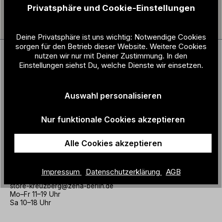
12,95 €
Privatsphäre und Cookie-Einstellungen
Deine Privatsphäre ist uns wichtig: Notwendige Cookies
sorgen für den Betrieb dieser Website. Weitere Cookies
nutzen wir nur mit Deiner Zustimmung. In den
Store Prenzlauer Berg
Einstellungen siehst Du, welche Dienste wir einsetzen.
Prenzlauer Allee 213
10405 Berlin
Auswahl personalisieren
+49 30 200 933 041
store@zeha-berlin.de
Mo–Fr 11–19 Uhr Sa 10–18 Uhr
Nur funktionale Cookies akzeptieren
Alle Cookies akzeptieren
Store Kreuzberg
Friesenstraße 7
10965 Berlin
Impressum
Datenschutzerklärung
AGB
+49 30 200 933 042
store-kreuzberg@zeha-berlin.de
Mo–Fr 11–19 Uhr
Sa 10–18 Uhr