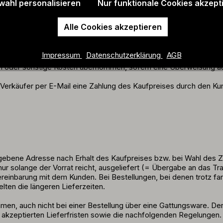
eht diese unter Eigentumsvorbehalt bis zur vollständigen Bezahlu
wahl personalisieren
Nur funktionale Cookies akzept
der Kreditkartenrückabwicklungen anfallenden Bankspesen trägt der
Alle Cookies akzeptieren
fer behält sich vor, eine im Einzelfall zu bestimmende angemess
nicht zu vertreten.
Impressum
Datenschutzerklärung
AGB
en wegen Überweisungen von Kunden, die aufgrund einer Anweisu
 oder sonstige Kosten übernommen, sofern eine Überweisung aus
erkäufer per E-Mail eine Zahlung des Kaufpreises durch den Kunden
bene Adresse nach Erhalt des Kaufpreises bzw. bei Wahl des Zahl
nur solange der Vorrat reicht, ausgeliefert (= Übergabe an das T
ereinbarung mit dem Kunden. Bei Bestellungen, bei denen trotz 
elten die längeren Lieferzeiten.
men, auch nicht bei einer Bestellung über eine Gattungsware. De
g akzeptierten Lieferfristen sowie die nachfolgenden Regelungen.