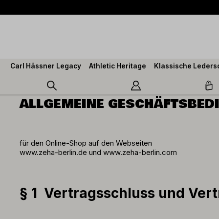
springen
Zur Hauptnavigation springen
Carl Hässner Legacy
Athletic Heritage
Klassische Leder
ALLGEMEINE GESCHÄFTSBEDI
für den Online-Shop auf den Webseiten
www.zeha-berlin.de und www.zeha-berlin.com
§ 1 Vertragsschluss und Vert