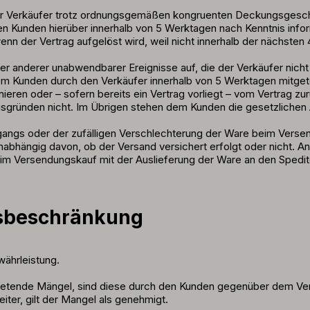
der Verkäufer trotz ordnungsgemäßen kongruenten Deckungsgeschäft
en Kunden hierüber innerhalb von 5 Werktagen nach Kenntnis infor
enn der Vertrag aufgelöst wird, weil nicht innerhalb der nächsten
anderer unabwendbarer Ereignisse auf, die der Verkäufer nicht z
m Kunden durch den Verkäufer innerhalb von 5 Werktagen mitgeteil
nieren oder – sofern bereits ein Vertrag vorliegt – vom Vertrag
gründen nicht. Im Übrigen stehen dem Kunden die gesetzlichen
rgangs oder der zufälligen Verschlechterung der Ware beim Vers
nabhängig davon, ob der Versand versichert erfolgt oder nicht. A
eim Versendungskauf mit der Auslieferung der Ware an den Spedi
gsbeschränkung
ährleistung.
retende Mängel, sind diese durch den Kunden gegenüber dem Verk
iter, gilt der Mangel als genehmigt.