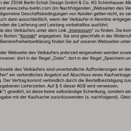
gen der ZEHA Berlin Schuh Design GmbH & Co. KG Schönhauser All
und www.zeha-berlin.com (im Nachfolgenden „Webseiten des Verk
meine Geschäftsbedingungen von Kunden gelten nicht, es sei den
uch dann ausschließlich, wenn der Verkäufer in Kenntnis entgeg
n die Lieferung und Leistung vorbehaltlos ausführt.
e des Verkäufers unter dem Link „
Impressum
“ zu finden. Die ko
m Button “
Kontakt
“ angegeben. Sie sind gleichfalls in der Wider
arrierefreiheitserklärung finden Sie auf unseren Webseiten unter 
der Webseite des Verkäufers jederzeit eingesehen werden sowi
rowser: dort in der Regel „Datei“: dort in der Regel „Speichern u
bseite des Verkäufers sind unverbindliche Aufforderungen an de
ufen“ ein verbindliches Angebot auf Abschluss eines Kaufvertrage
ng. Der Vertrag kommt verbindlich durch die Bestellbestätigung z
gegebenen Lieferzeiten. Auf § 5 dieser AGB wird verwiesen.
nk“) gewährt, ist diese keine selbständige Schenkung, sondern 
gabe mit der Kaufsache zurückzusenden (s. nachfolgend). Gleiche