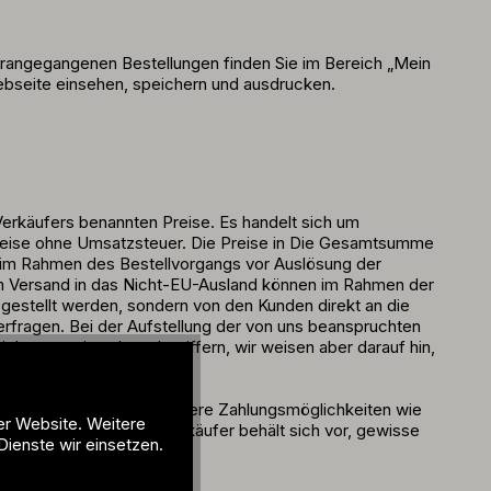
 vorangegangenen Bestellungen finden Sie im Bereich „Mein
ebseite einsehen, speichern und ausdrucken.
Verkäufers benannten Preise. Es handelt sich um
opreise ohne Umsatzsteuer. Die Preise in Die Gesamtsumme
 im Rahmen des Bestellvorgangs vor Auslösung der
nem Versand in das Nicht-EU-Ausland können im Rahmen der
g gestellt werden, sondern von den Kunden direkt an die
erfragen. Bei der Aufstellung der von uns beanspruchten
ht ausweisen bzw. beziffern, wir weisen aber darauf hin,
n – durch Paypal oder andere Zahlungsmöglichkeiten wie
er Website. Weitere
unden versendet. Der Verkäufer behält sich vor, gewisse
Dienste wir einsetzen.