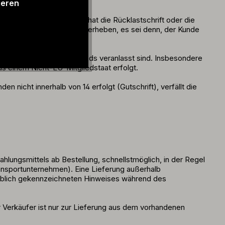
ng
ieren
 Kunde, es sei denn, er hat die Rücklastschrift oder die
ene Bearbeitungsgebühr zu erheben, es sei denn, der Kunde
ng außerhalb Deutschlands veranlasst sind. Insbesondere
 einem Nicht-EU-Mitgliedstaat erfolgt.
 nicht innerhalb von 14 erfolgt (Gutschrift), verfällt die
ungsmittels ab Bestellung, schnellstmöglich, in der Regel
ransportunternehmen). Eine Lieferung außerhalb
farblich gekennzeichneten Hinweises während des
r Verkäufer ist nur zur Lieferung aus dem vorhandenen