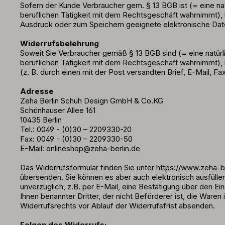
Sofern der Kunde Verbraucher gem. § 13 BGB ist (= eine n
beruflichen Tätigkeit mit dem Rechtsgeschäft wahrnimmt),
Ausdruck oder zum Speichern geeignete elektronische Datei
Widerrufsbelehrung
Soweit Sie Verbraucher gemäß § 13 BGB sind (= eine natür
beruflichen Tätigkeit mit dem Rechtsgeschäft wahrnimmt), 
(z. B. durch einen mit der Post versandten Brief, E-Mail, Fa
Adresse
Zeha Berlin Schuh Design GmbH & Co.KG
Schönhauser Allee 161
10435 Berlin
Tel.: 0049 - (0)30 – 2209330-20
Fax: 0049 - (0)30 – 2209330-50
E-Mail:
onlineshop@zeha-berlin.de
Das Widerrufsformular finden Sie unter
https://www.zeha-be
übersenden. Sie können es aber auch elektronisch ausfülle
unverzüglich, z.B. per E-Mail, eine Bestätigung über den E
Ihnen benannter Dritter, der nicht Beförderer ist, die Ware
Widerrufsrechts vor Ablauf der Widerrufsfrist absenden.
Folgen des Widerrufs: