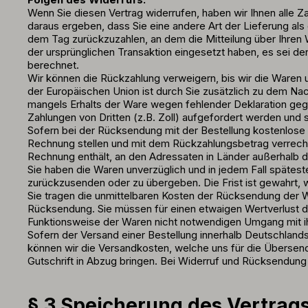
Wenn Sie diesen Vertrag widerrufen, haben wir Ihnen alle Za
daraus ergeben, dass Sie eine andere Art der Lieferung al
dem Tag zurückzuzahlen, an dem die Mitteilung über Ihren 
der ursprünglichen Transaktion eingesetzt haben, es sei d
berechnet.
Wir können die Rückzahlung verweigern, bis wir die Ware
der Europäischen Union ist durch Sie zusätzlich zu dem N
mangels Erhalts der Ware wegen fehlender Deklaration geg
Zahlungen von Dritten (z.B. Zoll) aufgefordert werden un
Sofern bei der Rücksendung mit der Bestellung kostenlose
Rechnung stellen und mit dem Rückzahlungsbetrag verrechne
Rechnung enthält, an den Adressaten in Länder außerhalb 
Sie haben die Waren unverzüglich und in jedem Fall spätes
zurückzusenden oder zu übergeben. Die Frist ist gewahrt, 
Sie tragen die unmittelbaren Kosten der Rücksendung der W
Rücksendung. Sie müssen für einen etwaigen Wertverlust d
Funktionsweise der Waren nicht notwendigen Umgang mit ih
Sofern der Versand einer Bestellung innerhalb Deutschland
können wir die Versandkosten, welche uns für die Übersendu
Gutschrift in Abzug bringen. Bei Widerruf und Rücksendun
§ 3 Speicherung des Vertrag