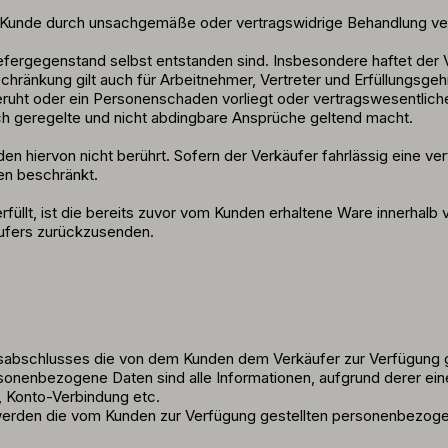
r Kunde durch unsachgemäße oder vertragswidrige Behandlung ver
Liefergegenstand selbst entstanden sind. Insbesondere haftet der
kung gilt auch für Arbeitnehmer, Vertreter und Erfüllungsgehilfe
uht oder ein Personenschaden vorliegt oder vertragswesentliche Pf
lich geregelte und nicht abdingbare Ansprüche geltend macht.
ervon nicht berührt. Sofern der Verkäufer fahrlässig eine vertrag
n beschränkt.
füllt, ist die bereits zuvor vom Kunden erhaltene Ware innerhal
äufers zurückzusenden.
ragsabschlusses die von dem Kunden dem Verkäufer zur Verfügun
nbezogene Daten sind alle Informationen, aufgrund derer eine Per
 Konto-Verbindung etc.
erden die vom Kunden zur Verfügung gestellten personenbezoge