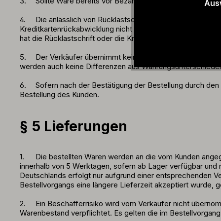
3.
Sollte Ware bereits vor Bezahlung geliefert werden, st
Aus
4.
Die anlässlich von Rücklastschriften aus Bankeinzug o
Kreditkartenrückabwicklung nicht zu vertreten. Der Verkäu
hat die Rücklastschrift oder die Kreditkartenrückabwicklung 
5.
Der Verkäufer übernimmt keine Geld-Transaktionskost
werden auch keine Differenzen aus Währungsunterschieden
6.
Sofern nach der Bestätigung der Bestellung durch den V
Bestellung des Kunden.
§ 5 Lieferungen
1.
Die bestellten Waren werden an die vom Kunden angege
innerhalb von 5 Werktagen, sofern ab Lager verfügbar und 
Deutschlands erfolgt nur aufgrund einer entsprechenden V
Bestellvorgangs eine längere Lieferzeit akzeptiert wurde, g
2.
Ein Beschafferrisiko wird vom Verkäufer nicht übernom
Warenbestand verpflichtet. Es gelten die im Bestellvorgan