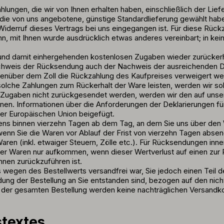
hlungen, die wir von Ihnen erhalten haben, einschließlich der Lie
s die von uns angebotene, günstige Standardlieferung gewählt hab
Widerruf dieses Vertrags bei uns eingegangen ist. Für diese Rück
enn, mit Ihnen wurde ausdrücklich etwas anderes vereinbart; in k
n und damit einhergehenden kostenlosen Zugaben wieder zurücke
achweis der Rücksendung auch der Nachweis der ausreichenden Dek
enüber dem Zoll die Rückzahlung des Kaufpreises verweigert we
d solche Zahlungen zum Rückerhalt der Ware leisten, werden wir 
 Zugaben nicht zurückgesendet werden, werden wir den auf unsere
n. Informationen über die Anforderungen der Deklarierungen für
der Europäischen Union beigefügt.
tens binnen vierzehn Tagen ab dem Tag, an dem Sie uns über den W
wenn Sie die Waren vor Ablauf der Frist von vierzehn Tagen abse
aren (inkl. etwaiger Steuern, Zölle etc.). Für Rücksendungen in
er Waren nur aufkommen, wenn dieser Wertverlust auf einen zur 
nen zurückzuführen ist.
s wegen des Bestellwerts versandfrei war, Sie jedoch einen Teil 
ng der Bestellung an Sie entstanden sind, bezogen auf den nicht 
g der gesamten Bestellung werden keine nachträglichen Versandk
stextes