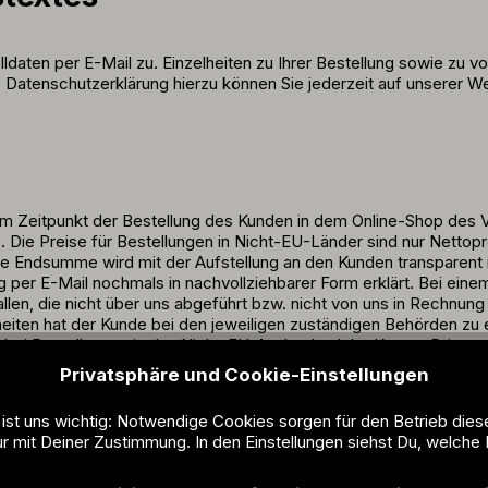
ldaten per E-Mail zu. Einzelheiten zu Ihrer Bestellung sowie zu
Datenschutzerklärung hierzu können Sie jederzeit auf unserer W
zum Zeitpunkt der Bestellung des Kunden in dem Online-Shop des 
es. Die Preise für Bestellungen in Nicht-EU-Länder sind nur Nett
de Endsumme wird mit der Aufstellung an den Kunden transparent
ng per E-Mail nochmals in nachvollziehbarer Form erklärt. Bei ei
allen, die nicht über uns abgeführt bzw. nicht von uns in Rechnun
heiten hat der Kunde bei den jeweiligen zuständigen Behörden zu 
 Bestellungen in das Nicht-EU-Ausland solche Kosten Dritter nic
en können und der Kunde hier selbst verantwortlich ist.
Privatsphäre und Cookie-Einstellungen
r Zahlung mit Kreditkarte oder – soweit vom Verkäufer angebote
 ist uns wichtig: Notwendige Cookies sorgen für den Betrieb dies
r Gutschrift werden bei diesen Zahlungsarten die Waren an den K
r mit Deiner Zustimmung. In den Einstellungen siehst Du, welche 
erkäufers zu verweisen.