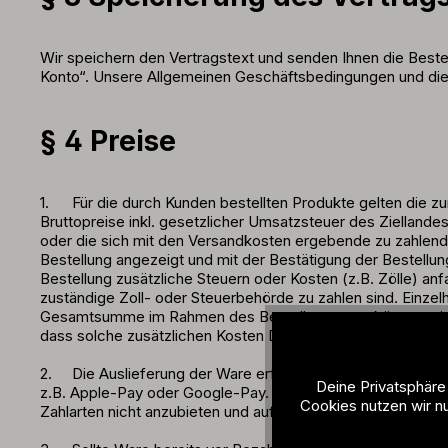
Wir speichern den Vertragstext und senden Ihnen die Bestel
Konto“. Unsere Allgemeinen Geschäftsbedingungen und die 
§ 4 Preise
1.
Für die durch Kunden bestellten Produkte gelten die 
Bruttopreise inkl. gesetzlicher Umsatzsteuer des Zielland
oder die sich mit den Versandkosten ergebende zu zahlen
Bestellung angezeigt und mit der Bestätigung der Bestellu
Bestellung zusätzliche Steuern oder Kosten (z.B. Zölle) anf
zuständige Zoll- oder Steuerbehörde zu zahlen sind. Einzel
Gesamtsumme im Rahmen des Bestellvorgangs können wir bei
dass solche zusätzlichen Kosten Dritter dem Kunden entsteh
2.
Die Auslieferung der Ware erfolgt gegen Vorkasse ode
Deine Privatsphäre
z.B. Apple-Pay oder Google-Pay. Erst nach Feststellung de
Cookies nutzen wir nu
Zahlarten nicht anzubieten und auf andere Zahlarten des V