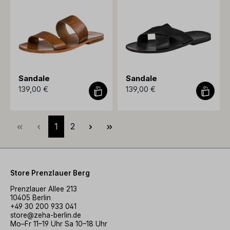
Sandale
Sandale
139,00 €
139,00 €
Seite
Seite
1
2
Store Prenzlauer Berg
Prenzlauer Allee 213
10405 Berlin
+49 30 200 933 041
store@zeha-berlin.de
Mo–Fr 11–19 Uhr Sa 10–18 Uhr