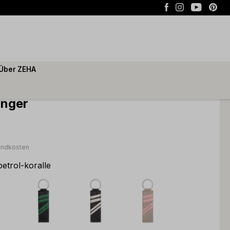
Über ZEHA
änger
sandkosten
petrol-koralle