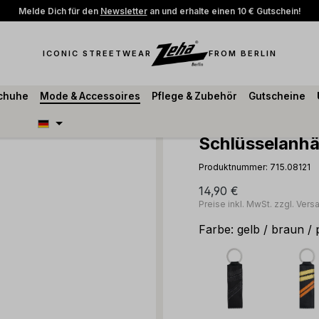
Melde Dich für den
Newsletter
an und erhalte einen 10 € Gutschein!
ICONIC STREETWEAR
FROM BERLIN
schuhe
Mode & Accessoires
Pflege & Zubehör
Gutscheine
Schlüsselanh
Produktnummer:
715.08121
14,90 €
Preise inkl. MwSt. zzgl. Ver
Farbe:
gelb / braun / 