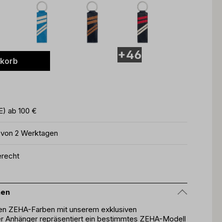
+46
nkorb
E) ab 100 €
b von 2 Werktagen
erecht
nen
gen ZEHA-Farben mit unserem exklusiven
er Anhänger repräsentiert ein bestimmtes ZEHA-Modell