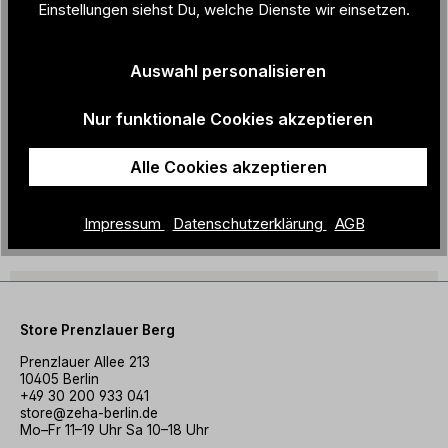
Einstellungen siehst Du, welche Dienste wir einsetzen.
Farbbezeich
rot / schwarz
nung:
Auswahl personalisieren
Herstellungs
Italien
land:
Nur funktionale Cookies akzeptieren
Material + Pflege
Alle Cookies akzeptieren
Impressum
Datenschutzerklärung
AGB
Alles für Deinen ZEHA-Look
Store Prenzlauer Berg
Prenzlauer Allee 213
10405 Berlin
+49 30 200 933 041
store@zeha-berlin.de
Mo–Fr 11–19 Uhr Sa 10–18 Uhr