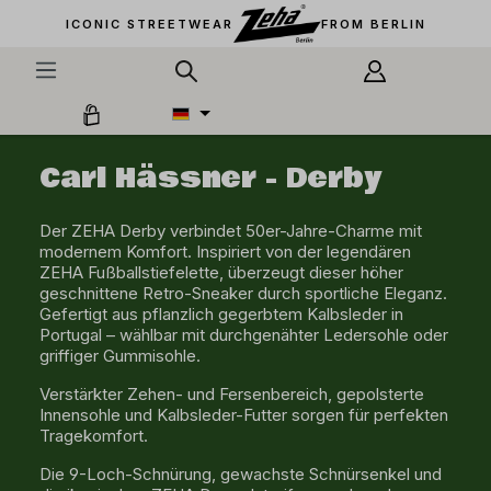
alt springen
ICONIC STREETWEAR
FROM BERLIN
Carl Hässner - Derby
Der ZEHA Derby verbindet 50er-Jahre-Charme mit
modernem Komfort. Inspiriert von der legendären
ZEHA Fußballstiefelette, überzeugt dieser höher
geschnittene Retro-Sneaker durch sportliche Eleganz.
Gefertigt aus pflanzlich gegerbtem Kalbsleder in
Portugal – wählbar mit durchgenähter Ledersohle oder
griffiger Gummisohle.
Verstärkter Zehen- und Fersenbereich, gepolsterte
Innensohle und Kalbsleder-Futter sorgen für perfekten
Tragekomfort.
Die 9-Loch-Schnürung, gewachste Schnürsenkel und