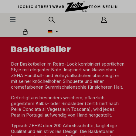
alt springen
ICONIC STREETWEAR
FROM BERLIN
Basketballer
Der Basketballer im Retro-Look kombiniert sportlichen
Style mit eleganter Note. Inspiriert von klassischen
ZEHA Handball- und Volleyballschuhen überzeugt er
mit seiner knöchelhohen Silhouette und einer
cremefarbenen Gummischalensohle für sicheren Halt.
Gefertigt aus besonders weichem, pflanzlich
gegerbtem Kalbs- oder Rindsleder (zertifiziert nach
Pelle Conciata al Vegetale in Toscana), wird jedes
Paar in Portugal aufwendig von Hand hergestellt.
Typisch ZEHA: über 200 Arbeitsschritte, langlebige
Qualität und ein stilvolles Design. Die Basketballer