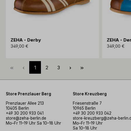
ZEHA - Derby
ZEHA - De
349,00 €
349,00 €
Seite
Seite
Seite
1
2
3
Store Prenzlauer Berg
Store Kreuzberg
Prenzlauer Allee 213
Friesenstraße 7
10405 Berlin
10965 Berlin
+49 30 200 933 041
+49 30 200 933 042
store@zeha-berlin.de
store-kreuzberg@zeha-berlin.
Mo–Fr 11–19 Uhr Sa 10–18 Uhr
Mo–Fr 11–19 Uhr
Sa 10–18 Uhr