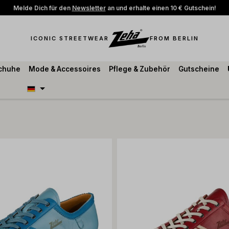
Melde Dich für den
Newsletter
an und erhalte einen 10 € Gutschein!
ICONIC STREETWEAR
FROM BERLIN
schuhe
Mode & Accessoires
Pflege & Zubehör
Gutscheine