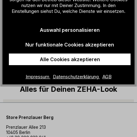
18% Polyamide / 2% Elastane
nutzen wir nur mit Deiner Zustimmung. In den
Einstellungen siehst Du, welche Dienste wir einsetzen.
Muster:
geteilt
Farbbezei
bordeaux / grün / gelb
chnung:
Auswahl personalisieren
Herstellu
Italien
ngsland:
Nur funktionale Cookies akzeptieren
Alle Cookies akzeptieren
Material + Pflege
Impressum
Datenschutzerklärung
AGB
Alles für Deinen ZEHA-Look
Store Prenzlauer Berg
Prenzlauer Allee 213
10405 Berlin