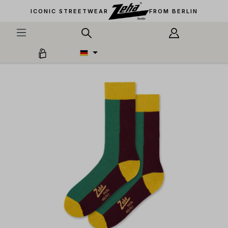
alt springen
ICONIC STREETWEAR
FROM BERLIN
Bildergalerie überspringen