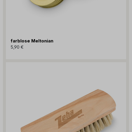
farblose Meltonian
5,90 €