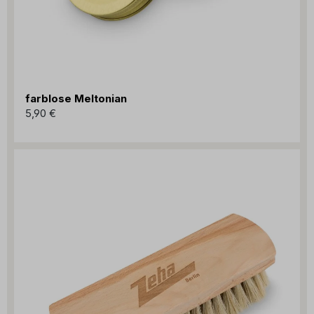
farblose Meltonian
5,90 €