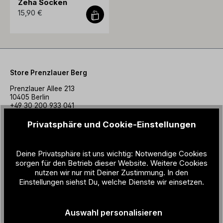
Zeha Socken
15,90 €
Store Prenzlauer Berg
Prenzlauer Allee 213
10405 Berlin
+49 30 200 933 041
store@zeha-berlin.de
Mo–Fr 11–19 Uhr Sa 10–18 Uhr
Privatsphäre und Cookie-Einstellungen
Deine Privatsphäre ist uns wichtig: Notwendige Cookies
Store Kreuzberg
sorgen für den Betrieb dieser Website. Weitere Cookies
Friesenstraße 7
nutzen wir nur mit Deiner Zustimmung. In den
10965 Berlin
Einstellungen siehst Du, welche Dienste wir einsetzen.
+49 30 200 933 042
store-kreuzberg@zeha-berlin.de
Mo–Fr 11–19 Uhr
Auswahl personalisieren
Sa 10–18 Uhr