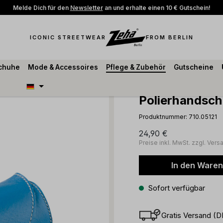
Melde Dich für den
Newsletter
an und erhalte einen 10 € Gutschein!
ICONIC STREETWEAR
FROM BERLIN
schuhe
Mode & Accessoires
Pflege & Zubehör
Gutscheine
Polierhandsc
Produktnummer:
710.05121
24,90 €
Preise inkl. MwSt. zzgl. Ver
In den Ware
Sofort verfügbar
Gratis Versand (D