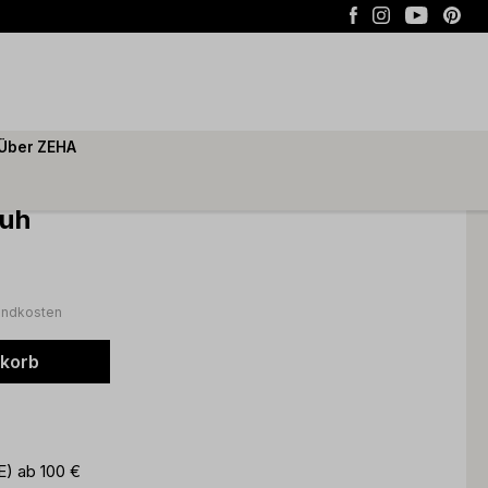
Über ZEHA
huh
sandkosten
nkorb
E) ab 100 €