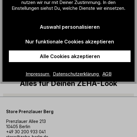
nutzen wir nur mit Deiner Zustimmung. In den
Muster:
gestreift
Einstellungen siehst Du, welche Dienste wir einsetzen.
Farbbezeich
hellblau / grau / schwarz
nung:
Auswahl personalisieren
Herstellungs
Italien
land:
Nur funktionale Cookies akzeptieren
Alle Cookies akzeptieren
Material + Pflege
Impressum
Datenschutzerklärung
AGB
Alles für Deinen ZEHA-Look
Store Prenzlauer Berg
Prenzlauer Allee 213
10405 Berlin
+49 30 200 933 041