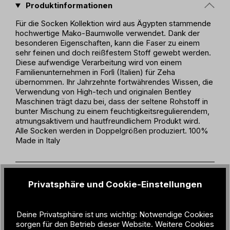
Produktinformationen
Für die Socken Kollektion wird aus Ägypten stammende
hochwertige Mako-Baumwolle verwendet. Dank der
besonderen Eigenschaften, kann die Faser zu einem
sehr feinen und doch reißfestem Stoff gewebt werden.
Diese aufwendige Verarbeitung wird von einem
Familienunternehmen in Forlì (Italien) für Zeha
übernommen. Ihr Jahrzehnte fortwährendes Wissen, die
Verwendung von High-tech und originalen Bentley
Maschinen trägt dazu bei, dass der seltene Rohstoff in
bunter Mischung zu einem feuchtigkeitsregulierendem,
atmungsaktivem und hautfreundlichem Produkt wird.
Alle Socken werden in Doppelgrößen produziert. 100%
Made in Italy
Produktdetails
Privatsphäre und Cookie-Einstellungen
Geschlecht:
Kind
Material:
80% Makó Cotton / 18% Polyamide /
Deine Privatsphäre ist uns wichtig: Notwendige Cookies
2% Elastane
sorgen für den Betrieb dieser Website. Weitere Cookies