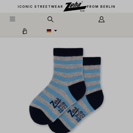
alt springen
ICONIC STREETWEAR
FROM BERLIN
Bildergalerie überspringen