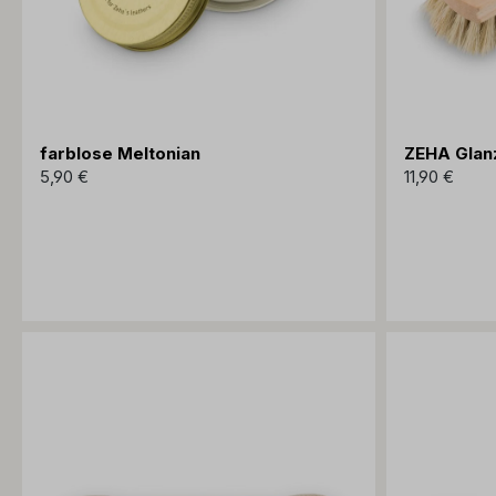
farblose Meltonian
ZEHA Glan
5,90 €
11,90 €