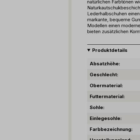
natürlichen Farbtönen wi
Naturkautschukbeschicht
Lederhalbschuhen einen
markante, bequeme Gummi
Modellen einen modernen
bieten zusätzlichen Komf
Produktdetails
Absatzhöhe:
Geschlecht:
Obermaterial:
Futtermaterial:
Sohle:
Einlegesohle:
Farbbezeichnung: