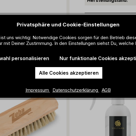
Herstellungsland:
Fußgrößenbestimm
Privatsphäre und Cookie-Einstellungen
Material + Pflege
 ist uns wichtig: Notwendige Cookies sorgen für den Betrieb dies
r mit Deiner Zustimmung. In den Einstellungen siehst Du, welche 
Alles für Deinen ZEHA-Look
wahl personalisieren
Nur funktionale Cookies akzept
Alle Cookies akzeptieren
Impressum
Datenschutzerklärung
AGB