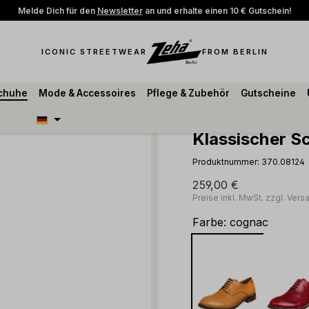
Melde Dich für den
Newsletter
an und erhalte einen 10 € Gutschein!
ICONIC STREETWEAR
FROM BERLIN
schuhe
Mode & Accessoires
Pflege & Zubehör
Gutscheine
Klassischer 
Produktnummer:
370.08124
259,00 €
Preise inkl. MwSt. zzgl. Ver
Farbe:
cognac