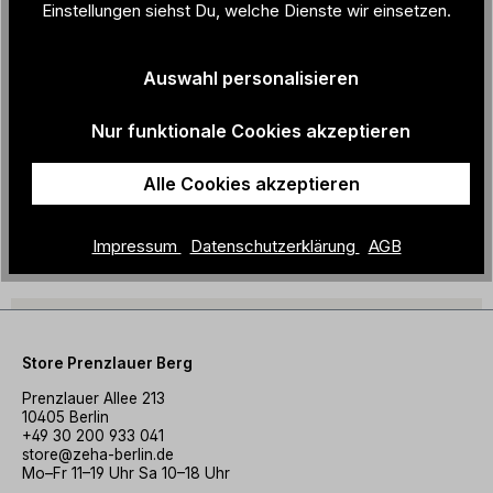
Einstellungen siehst Du, welche Dienste wir einsetzen.
Farbbezeich
cremeweiß / rot
nung:
Auswahl personalisieren
Herstellungs
Italien
land:
Nur funktionale Cookies akzeptieren
Material + Pflege
Alle Cookies akzeptieren
Impressum
Datenschutzerklärung
AGB
Alles für Deinen ZEHA-Look
Store Prenzlauer Berg
Prenzlauer Allee 213
10405 Berlin
+49 30 200 933 041
store@zeha-berlin.de
Mo–Fr 11–19 Uhr Sa 10–18 Uhr