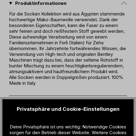
Produktinformationen
Für die Socken Kollektion wird aus Ägypten stammende
hochwertige Mako-Baumwolle verwendet. Dank der
besonderen Eigenschaften, kann die Faser zu einem
sehr feinen und doch reißfestem Stoff gewebt werden.
Diese aufwendige Verarbeitung wird von einem
Familienunternehmen in Forlì (Italien) für Zeha
übernommen. Ihr Jahrzehnte fortwährendes Wissen, die
Verwendung von High-tech und originalen Bentley
Maschinen trägt dazu bei, dass der seltene Rohstoff in
bunter Mischung zu einem feuchtigkeitsregulierendem,
atmungsaktivem und hautfreundlichem Produkt wird.
Alle Socken werden in Doppelgrößen produziert. 100%
Made in Italy
Produktdetails
Privatsphäre und Cookie-Einstellungen
Geschlecht:
Unisex
Material:
80% Makó Cotton / 18% Polyamide /
Deine Privatsphäre ist uns wichtig: Notwendige Cookies
2% Elastane
sorgen für den Betrieb dieser Website. Weitere Cookies