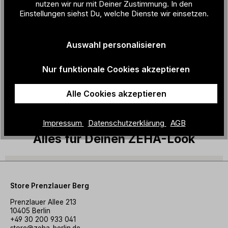
nutzen wir nur mit Deiner Zustimmung. In den
Muster:
gestreift
Einstellungen siehst Du, welche Dienste wir einsetzen.
Farbbezeich
cremeweiß / Olympia-Farben
nung:
Auswahl personalisieren
Herstellungs
Italien
land:
Nur funktionale Cookies akzeptieren
Alle Cookies akzeptieren
Material + Pflege
Impressum
Datenschutzerklärung
AGB
Alles für Deinen ZEHA-Look
Store Prenzlauer Berg
Prenzlauer Allee 213
10405 Berlin
+49 30 200 933 041